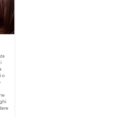
nza
i
a
i o
o
che
nghi
ndere