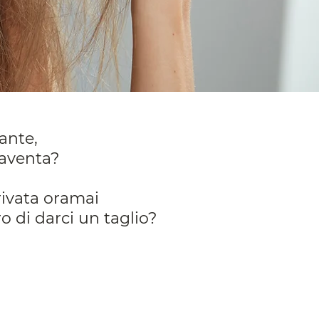
ante,
paventa?
rivata oramai
o di darci un taglio?