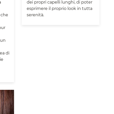
a
dei propri capelli lunghi, di poter
esprimere il proprio look in tutta
 che
serenità.
pur
 un
ea di
ie