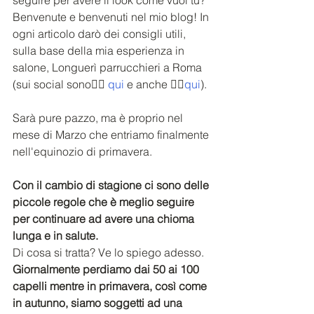
seguire per avere il look come vuoi tu? 
Benvenute e benvenuti nel mio blog! In 
ogni articolo darò dei consigli utili, 
sulla base della mia esperienza in 
salone, Longuerì parrucchieri a Roma 
(sui social sono👉🏻 
qui
 e anche 👉🏻
qui
).
Sarà pure pazzo, ma è proprio nel 
mese di Marzo che entriamo finalmente 
nell'equinozio di primavera.
Con il cambio di stagione ci sono delle 
piccole regole che è meglio seguire 
per continuare ad avere una chioma 
lunga e in salute.
Di cosa si tratta? Ve lo spiego adesso.
Giornalmente perdiamo dai 50 ai 100 
capelli mentre in primavera, così come 
in autunno, siamo soggetti ad una 