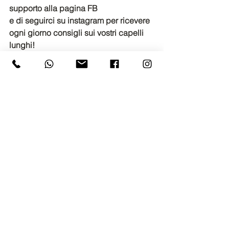
supporto alla pagina FB
e di seguirci su instagram per ricevere 
ogni giorno consigli sui vostri capelli 
lunghi!
Longuerì
Specialisti nel benessere dei capelli 
lunghi
☎️ 067800279
💌E-mail: 
info@longueri.it
👉🏻 siamo 
QUI